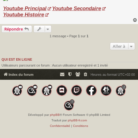
Youtube Principal
Youtube Secondaire
Youtube Histoire
Répondre
1 message • Page
1
sur
1
Aller à
QUI EST EN LIGNE
Utilisateurs parcourant ce forum : Aucun utilisateur enregistré et 1 invité
Index du forum
Heures au format
UTC+02:00
Développé par
phpBB
® Forum Software © phpBB Limited
Traduit par
phpBB-fr.com
Confidentialité
|
Conditions