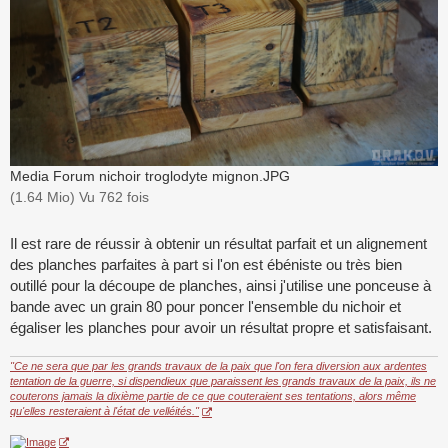
Media Forum nichoir troglodyte mignon.JPG
(1.64 Mio) Vu 762 fois
Il est rare de réussir à obtenir un résultat parfait et un alignement
des planches parfaites à part si l'on est ébéniste ou très bien
outillé pour la découpe de planches, ainsi j'utilise une ponceuse à
bande avec un grain 80 pour poncer l'ensemble du nichoir et
égaliser les planches pour avoir un résultat propre et satisfaisant.
"Ce ne sera que par les grands travaux de la paix que l'on fera diversion aux ardentes
tentation de la guerre, si dispendieux que paraissent les grands travaux de la paix, ils ne
couterons jamais la dixième partie de ce que couteraient ses tentations, alors même
qu'elles resteraient à l'état de velléités."