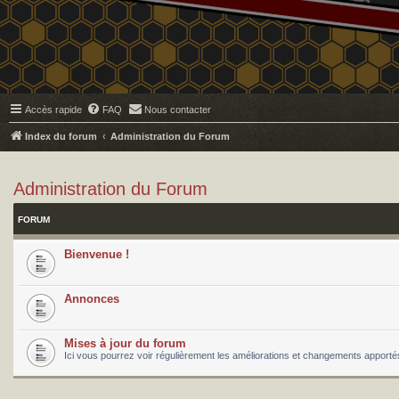
Accès rapide
FAQ
Nous contacter
Index du forum
Administration du Forum
Administration du Forum
FORUM
Bienvenue !
Annonces
Mises à jour du forum
Ici vous pourrez voir régulièrement les améliorations et changements apport