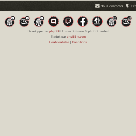
Nous contacter
L’é
Développé par
phpBB
® Forum Software © phpBB Limited
Traduit par
phpBB-fr.com
Confidentialité
|
Conditions