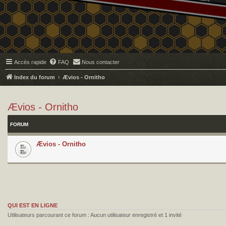
Accès rapide
FAQ
Nous contacter
Index du forum
Ævios - Ornitho
Ævios - Ornitho
FORUM
Ævios - Ornitho
QUI EST EN LIGNE
Utilisateurs parcourant ce forum : Aucun utilisateur enregistré et 1 invité